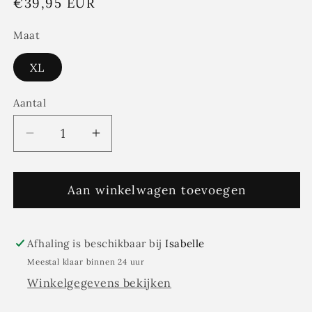
Normale
€39,95 EUR
prijs
Maat
XL
Aantal
Aantal
Aantal
Aantal
verlagen
verhogen
voor
voor
Ydence
Aan winkelwagen toevoegen
Ydence
-
-
KNITTED
KNITTED
TOP
TOP
Afhaling is beschikbaar bij
Isabelle
SHIRLEY
SHIRLEY
Meestal klaar binnen 24 uur
|
|
Winkelgegevens bekijken
BURGUNDY
BURGUNDY