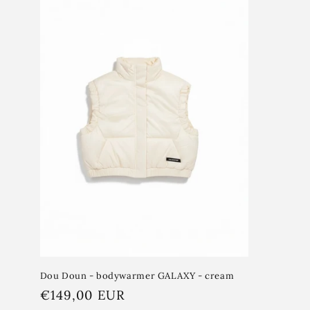
e
c
t
i
e
:
Dou Doun - bodywarmer GALAXY - cream
Normale
€149,00 EUR