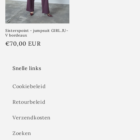
Sisterspoint - jumpsuit GIRL.JU-
V bordeaux
Normale
€70,00 EUR
prijs
Snelle links
Cookiebeleid
Retourbeleid
Verzendkosten
Zoeken