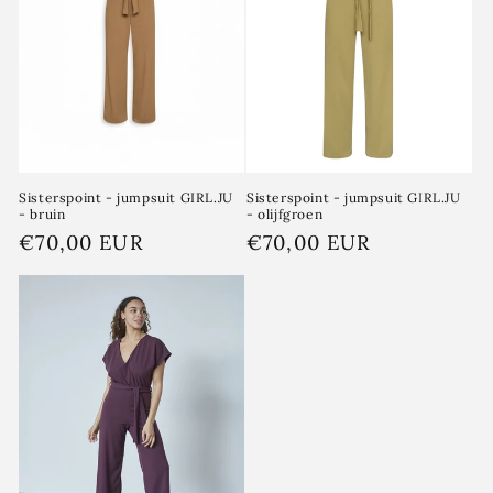
i
e
:
Sisterspoint - jumpsuit GIRL.JU
Sisterspoint - jumpsuit GIRL.JU
- bruin
- olijfgroen
Normale
€70,00 EUR
Normale
€70,00 EUR
prijs
prijs