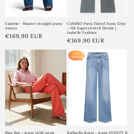
Cambio - blauwe straight jeans
CAMBIO Paris Flared Jeans Grijs
Amara
– HR Superstretch Denim |
Isabelle Fashion
Normale
€169,90 EUR
Normale
€169,90 EUR
prijs
prijs
New
Collection
Blue Bay - jeans JANE neon
Raffaello Rossi - jeans SVENTY B