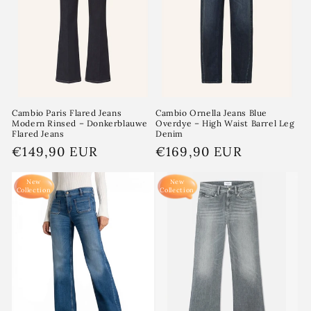
i
e
:
Cambio Paris Flared Jeans
Cambio Ornella Jeans Blue
Modern Rinsed – Donkerblauwe
Overdye – High Waist Barrel Leg
Flared Jeans
Denim
Normale
€149,90 EUR
Normale
€169,90 EUR
prijs
prijs
New
New
Collection
Collection