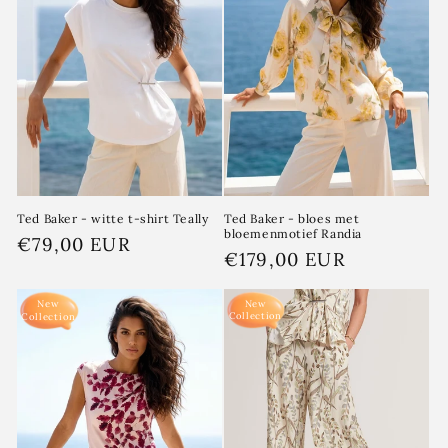
i
e
:
Ted Baker - witte t-shirt Teally
Ted Baker - bloes met
bloemenmotief Randia
Normale
€79,00 EUR
Normale
€179,00 EUR
prijs
prijs
New
New
Collection
Collection