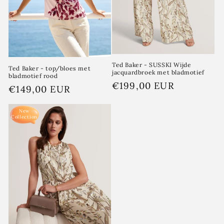
Ted Baker - SUSSKI Wijde
Ted Baker - top/bloes met
jacquardbroek met bladmotief
bladmotief rood
Normale
€199,00 EUR
Normale
€149,00 EUR
prijs
prijs
New
Collection