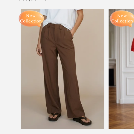
prijs
New
New
Collection
Collection