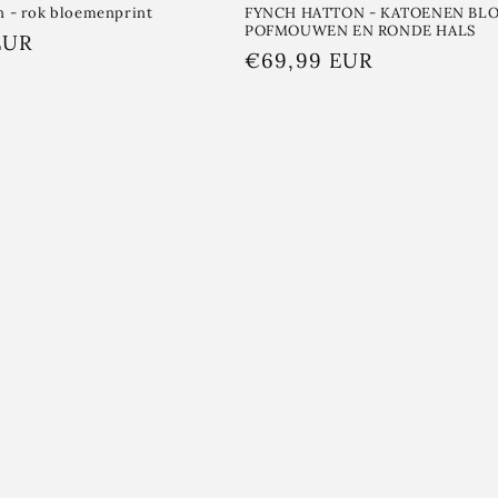
n - rok bloemenprint
FYNCH HATTON - KATOENEN BL
POFMOUWEN EN RONDE HALS
EUR
Normale
€69,99 EUR
prijs