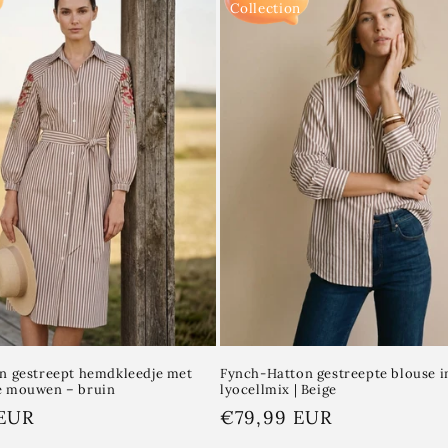
Collection
n gestreept hemdkleedje met
Fynch-Hatton gestreepte blouse i
 mouwen – bruin
lyocellmix | Beige
 EUR
Normale
€79,99 EUR
prijs