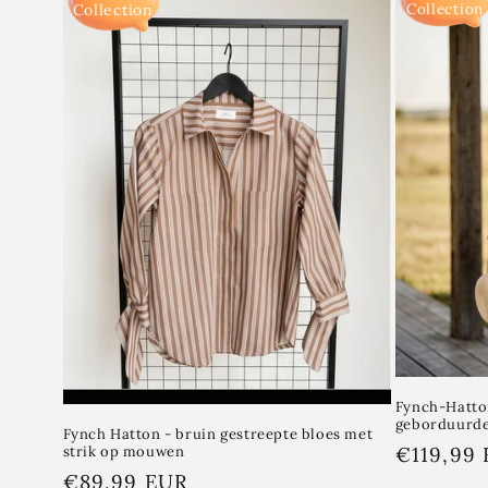
Collection
Collection
e
c
t
i
e
:
Fynch-Hatto
geborduurde
Fynch Hatton - bruin gestreepte bloes met
Normale
€119,99
strik op mouwen
Normale
€89,99 EUR
prijs