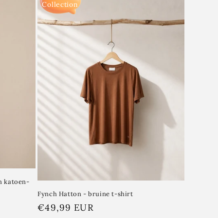
Collection
n katoen-
Fynch Hatton - bruine t-shirt
Normale
€49,99 EUR