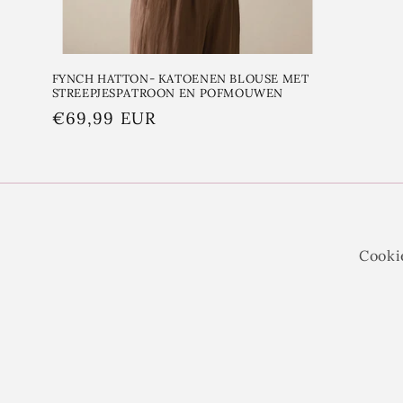
FYNCH HATTON- KATOENEN BLOUSE MET
STREEPJESPATROON EN POFMOUWEN
Normale
€69,99 EUR
prijs
Cooki