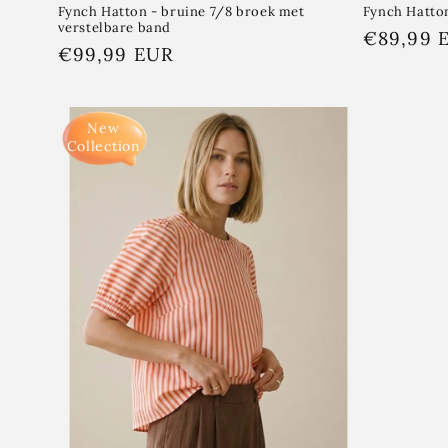
Fynch Hatton - bruine 7/8 broek met
Fynch Hatto
verstelbare band
Normale
€89,99 
Normale
€99,99 EUR
prijs
prijs
New
Collection