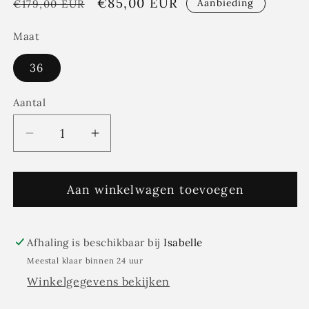
Normale
Aanbiedingsprijs
€85,00 EUR
Aanbieding
€179,00 EUR
prijs
Maat
36
Aantal
Aantal
Aantal
Aantal
verlagen
verhogen
voor
voor
Xandres
Aan winkelwagen toevoegen
Xandres
-
-
ROBI
ROBI
bruine
bruine
Afhaling is beschikbaar bij
Isabelle
rok
rok
Meestal klaar binnen 24 uur
ribfluweel
ribfluweel
Winkelgegevens bekijken