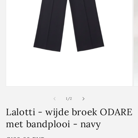
Media
Me
1
2
openen
op
van
1
/
2
in
in
modaal
mo
Lalotti - wijde broek ODARE
met bandplooi - navy