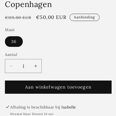
Copenhagen
Normale
Aanbiedingsprijs
€50,00 EUR
Aanbieding
€119,00 EUR
prijs
Maat
36
Aantal
Aantal
Aantal
Aantal
verlagen
verhogen
voor
voor
Getailleerde
Aan winkelwagen toevoegen
Getailleerde
bloes
bloes
magenta
magenta
(N1200)
(N1200)
Afhaling is beschikbaar bij
Isabelle
-
-
Meestal klaar binnen 24 uur