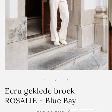
Media
Me
1
2
openen
op
van
1
/
2
in
in
modaal
mo
Ecru geklede broek
ROSALIE - Blue Bay