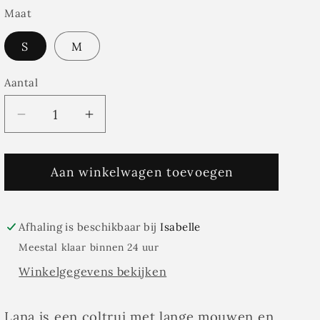
Maat
S
M
Aantal
Aantal
Aantal
Aantal
verlagen
verhogen
voor
voor
Coltrui
Aan winkelwagen toevoegen
Coltrui
LANA
LANA
zwart
zwart
-
-
Afhaling is beschikbaar bij
Isabelle
CC
CC
Meestal klaar binnen 24 uur
HEART
HEART
Winkelgegevens bekijken
Lana is een coltrui met lange mouwen en