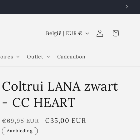
L
Inloggen
Winkelwagen
België | EUR €
a
n
oires
Outlet
Cadeaubon
d
/
r
Coltrui LANA zwart
e
g
- CC HEART
i
o
Normale
Aanbiedingsprijs
€35,00 EUR
€69,95 EUR
prijs
Aanbieding