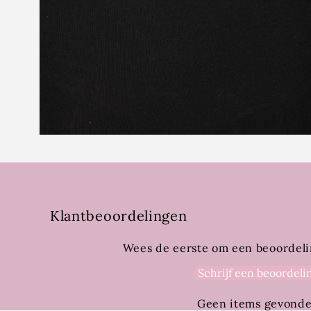
Media
4
openen
in
modaal
Klantbeoordelingen
Wees de eerste om een beoordeli
Schrijf een beoordeli
Geen items gevond