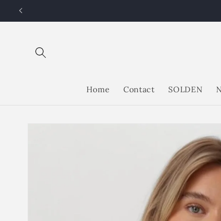
Meteen
naar de
content
Home
Contact
SOLDEN
N
Ga direct naar
productinformatie