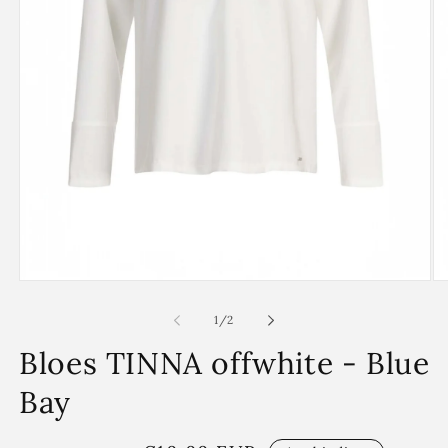
Media
Me
1
2
openen
op
van
1
/
2
in
in
modaal
mo
Bloes TINNA offwhite - Blue
Bay