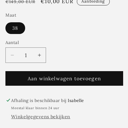
Normale
Aanbiedingsprijs
€10,00 EUR
Aanbieding
€149,00 EUR
prijs
Maat
38
Aantal
Aantal
Aantal
Aantal
verlagen
verhogen
voor
voor
Bloes
Aan winkelwagen toevoegen
Bloes
TINNA
TINNA
offwhite
offwhite
-
-
Afhaling is beschikbaar bij
Isabelle
Blue
Blue
Meestal klaar binnen 24 uur
Bay
Bay
Winkelgegevens bekijken