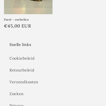
Pavié - oorbellen
Normale
€45,00 EUR
prijs
Snelle links
Cookiebeleid
Retourbeleid
Verzendkosten
Zoeken
Privacy