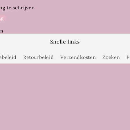
ng te schrijven
ng
en
Snelle links
ebeleid
Retourbeleid
Verzendkosten
Zoeken
P
Schrijf je in en ontvang onze nieuwsbrief!
E‑mail