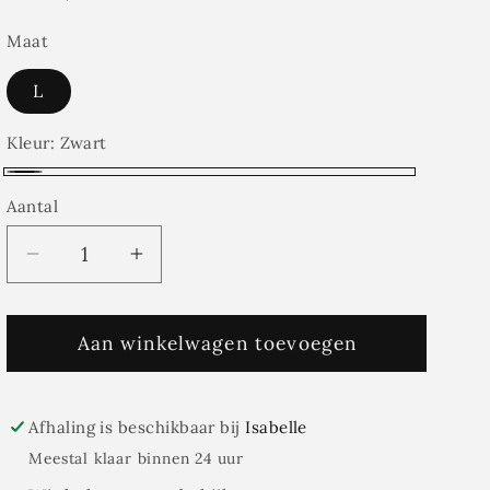
prijs
Maat
L
Kleur:
Zwart
Zwart
Aantal
Aantal
Aantal
Aantal
verlagen
verhogen
voor
voor
Lange
Aan winkelwagen toevoegen
Lange
zwarte
zwarte
mantel
mantel
CALEB-
CALEB-
Afhaling is beschikbaar bij
Isabelle
Sisterspoint
Sisterspoint
Meestal klaar binnen 24 uur