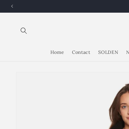
Meteen
naar de
content
Home
Contact
SOLDEN
N
Ga direct naar
productinformatie