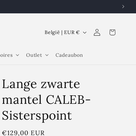
L
Inloggen
Winkelwagen
België | EUR €
a
n
oires
Outlet
Cadeaubon
d
/
r
Lange zwarte
e
g
mantel CALEB-
i
Sisterspoint
o
Normale
€129,00 EUR